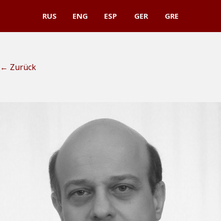
RUS
ENG
ESP
GER
GRE
← Zurück