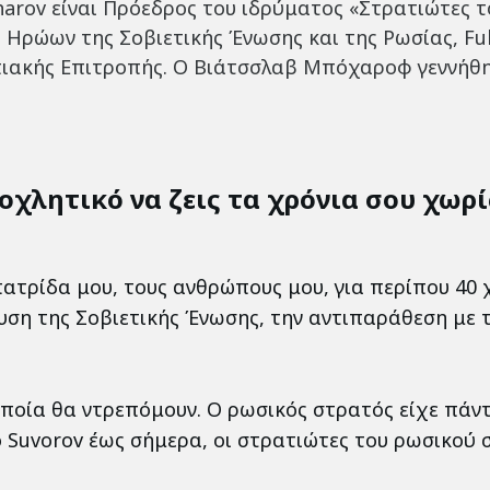
arov είναι Πρόεδρος του ιδρύματος «Στρατιώτες τ
ρώων της Σοβιετικής Ένωσης και της Ρωσίας, Full C
ιακής Επιτροπής. Ο Βιάτσσλαβ Μπόχαροφ γεννήθηκ
νοχλητικό να ζεις τα χρόνια σου χωρ
ατρίδα μου, τους ανθρώπους μου, για περίπου 40 
υση της Σοβιετικής Ένωσης, την αντιπαράθεση με 
οποία θα ντρεπόμουν. Ο ρωσικός στρατός είχε πάν
ό Suvorov έως σήμερα, οι στρατιώτες του ρωσικού